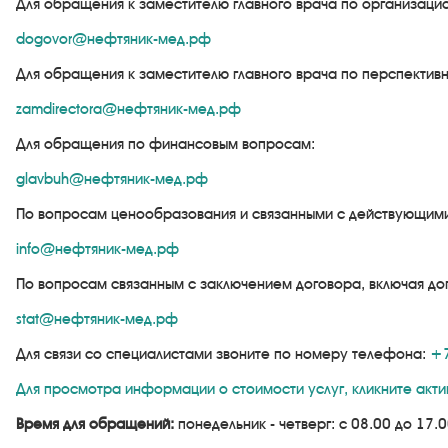
Для обращения к заместителю главного врача по организаци
dogovor@нефтяник-мед.рф
Для обращения к заместителю главного врача по перспекти
zamdirectora@нефтяник-мед.рф
Для обращения по финансовым вопросам:
glavbuh@нефтяник-мед.рф
По вопросам ценообразования и связанными с действующими 
info@нефтяник-мед.рф
По вопросам связанным с заключением договора, включая д
stat@нефтяник-мед.рф
Для связи со специалистами звоните по номеру телефона:
+7
Для просмотра информации о стоимости услуг, кликните акти
Время для обращений:
понедельник - четверг: с 08.00 до 17.0