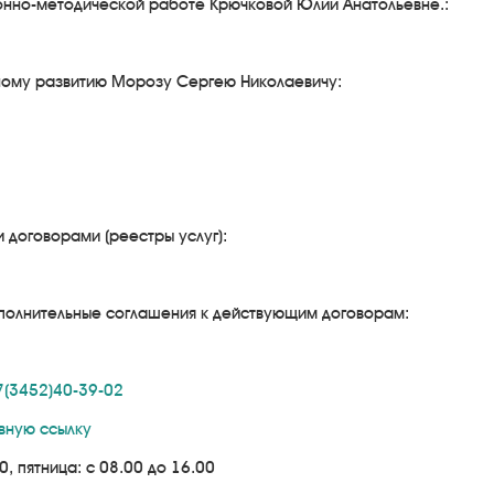
онно-методической работе Крючковой Юлии Анатольевне.:
вному развитию Морозу Сергею Николаевичу:
договорами (реестры услуг):
ополнительные соглашения к действующим договорам:
(3452)40-39-02
вную ссылку
0, пятница: с 08.00 до 16.00