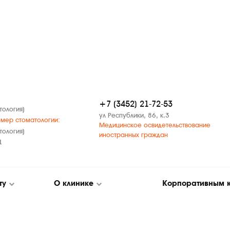
+7 (3452) 21-72-53
тология)
ул Республики, 86, к.3
мер стоматологии:
Медицинское освидетельствование
тология)
иностранных граждан
1
ту
О клинике
Корпоративным 