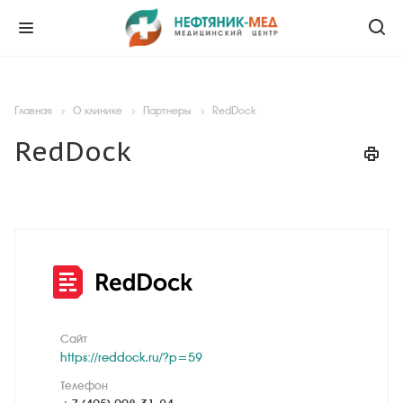
Главная
О клинике
Партнеры
RedDock
RedDock
Сайт
https://reddock.ru/?p=59
Телефон